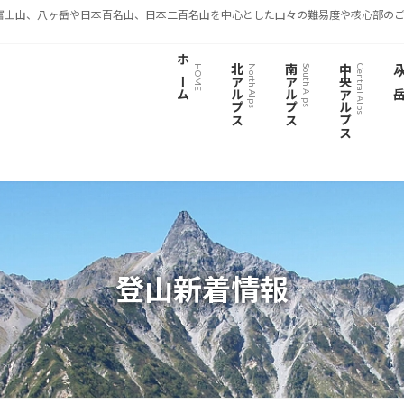
富士山、八ヶ岳や日本百名山、日本二百名山を中心とした山々の難易度や核心部のご
ホーム
北アルプス
南アルプス
中央アルプス
八ヶ
HOME
North Alps
South Alps
Central Alps
登山新着情報