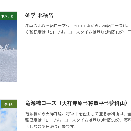
冬季-北横岳
北八ヶ岳
冬季の北八ヶ岳ロープウェイ山頂駅から北横岳コースは
く難易度は「1」です。コースタイムは登り1時間10分、
竜源橋コース（天祥寺原⇒将軍平⇒蓼科山）
蓼科山
竜源橋から天祥寺原、将軍平を経由して登る蓼科山は、
難易度は「1」です。コースタイムは登り3時間30分、蓼
ほどなので日帰り可能です。