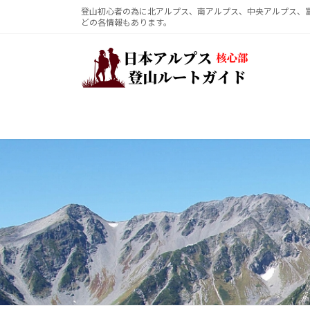
コ
ナ
登山初心者の為に北アルプス、南アルプス、中央アルプス、
どの各情報もあります。
ン
ビ
テ
ゲ
ン
ー
ツ
シ
へ
ョ
ス
ン
キ
に
ッ
移
プ
動