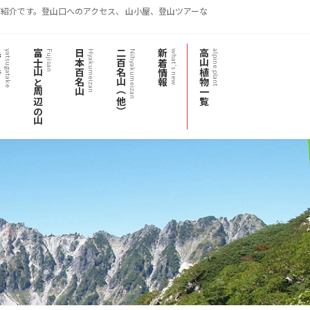
紹介です。登山口へのアクセス、 山小屋、登山ツアーな
岳
富士山と周辺の山
日本百名山
二百名山（他）
新着情報
高山植物一覧
yatsugatake
Fujisan
Hyakumeizan
Nihyakumeizan
what's new
alpine plant