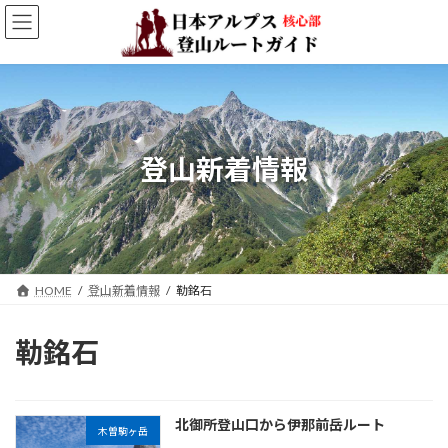
コ
ナ
ン
ビ
テ
ゲ
ン
ー
ツ
シ
へ
ョ
ス
ン
キ
に
登山新着情報
ッ
移
プ
動
HOME
登山新着情報
勒銘石
勒銘石
北御所登山口から伊那前岳ルート
木曽駒ヶ岳