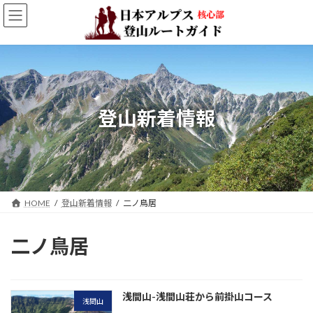
コ
ナ
ン
ビ
テ
ゲ
ン
ー
ツ
シ
へ
ョ
ス
ン
キ
に
登山新着情報
ッ
移
プ
動
HOME
登山新着情報
二ノ鳥居
二ノ鳥居
浅間山-浅間山荘から前掛山コース
浅間山