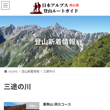
コ
ナ
ン
ビ
テ
ゲ
ン
ー
ツ
シ
へ
ョ
ス
ン
キ
に
登山新着情報
ッ
移
プ
動
HOME
登山新着情報
三途の川
三途の川
栗駒山 須川コース
栗駒山