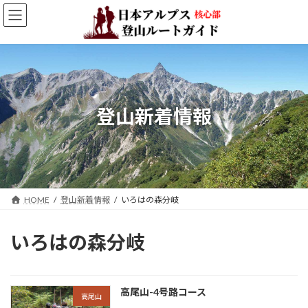
コ
ナ
ン
ビ
テ
ゲ
ン
ー
ツ
シ
へ
ョ
ス
ン
キ
に
登山新着情報
ッ
移
プ
動
HOME
登山新着情報
いろはの森分岐
いろはの森分岐
高尾山-4号路コース
高尾山