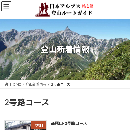
コ
ナ
ン
ビ
テ
ゲ
ン
ー
ツ
シ
へ
ョ
ス
ン
キ
に
登山新着情報
ッ
移
プ
動
HOME
登山新着情報
2号路コース
2号路コース
高尾山-2号路コース
高尾山