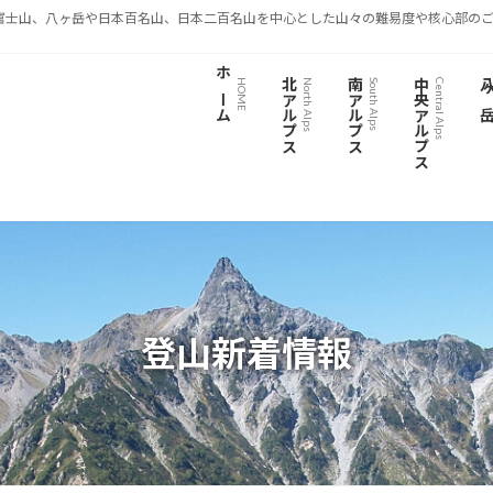
富士山、八ヶ岳や日本百名山、日本二百名山を中心とした山々の難易度や核心部のご
ホーム
北アルプス
南アルプス
中央アルプス
八ヶ
HOME
North Alps
South Alps
Central Alps
登山新着情報