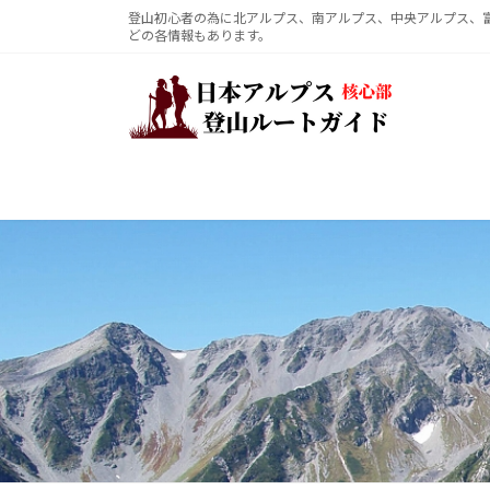
コ
ナ
登山初心者の為に北アルプス、南アルプス、中央アルプス、
どの各情報もあります。
ン
ビ
テ
ゲ
ン
ー
ツ
シ
へ
ョ
ス
ン
キ
に
ッ
移
プ
動