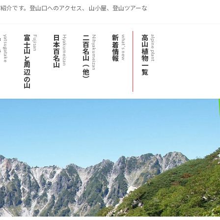
紹介です。登山口へのアクセス、 山小屋、登山ツアーな
岳
富士山と周辺の山
日本百名山
二百名山（他）
新着情報
高山植物一覧
yatsugatake
Fujisan
Hyakumeizan
Nihyakumeizan
what's new
alpine plant