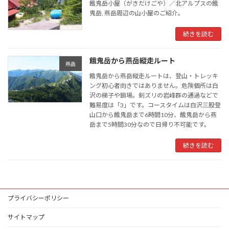
餓鬼岳小屋（がきだけごや）／北アルプスの餓
鬼岳, 燕岳周辺の山小屋のご紹介。
続きを読む
餓鬼岳から燕岳縦走ルート
燕岳
餓鬼岳から燕岳縦走ルートは、登山・トレッキ
ング初心者向きではありません。危険個所は白
沢の梯子や鎖場。剣ズリの岩峰群の通過などで
難易度は「3」です。コースタイムは白沢三股登
山口から餓鬼岳まで6時間10分、餓鬼岳から燕
岳まで5時間30分なので日帰り不可能です。
続きを読む
プライバシーポリシー
サイトマップ