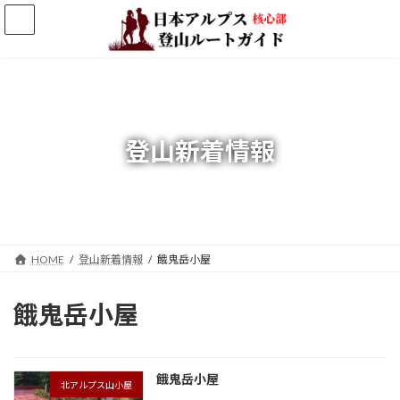
コ
ナ
ン
ビ
テ
ゲ
ン
ー
ツ
シ
へ
ョ
ス
ン
キ
に
登山新着情報
ッ
移
プ
動
HOME
登山新着情報
餓鬼岳小屋
餓鬼岳小屋
餓鬼岳小屋
北アルプス山小屋