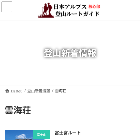
コ
ナ
ン
ビ
テ
ゲ
ン
ー
ツ
シ
へ
ョ
ス
ン
キ
に
登山新着情報
ッ
移
プ
動
HOME
登山新着情報
雲海荘
雲海荘
富士宮ルート
富士山