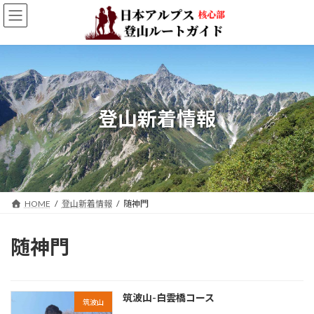
コ
ナ
ン
ビ
テ
ゲ
ン
ー
ツ
シ
へ
ョ
ス
ン
キ
に
登山新着情報
ッ
移
プ
動
HOME
登山新着情報
随神門
随神門
筑波山-白雲橋コース
筑波山