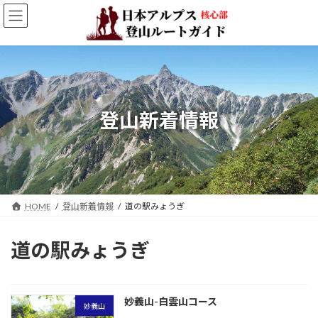
コ
ナ
ン
ビ
テ
ゲ
ン
ー
ツ
シ
へ
ョ
ス
ン
キ
に
登山新着情報
ッ
移
プ
動
HOME
登山新着情報
道の駅みょうぎ
道の駅みょうぎ
妙義山-白雲山コース
妙義山