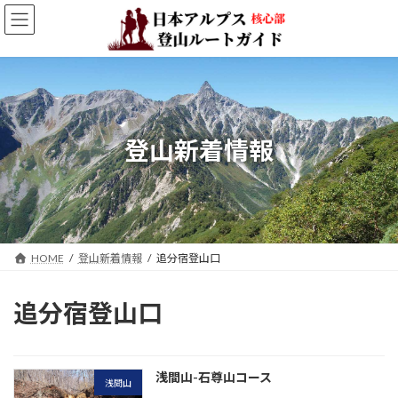
コ
ナ
ン
ビ
テ
ゲ
ン
ー
ツ
シ
へ
ョ
ス
ン
キ
に
登山新着情報
ッ
移
プ
動
HOME
登山新着情報
追分宿登山口
追分宿登山口
浅間山-石尊山コース
浅間山