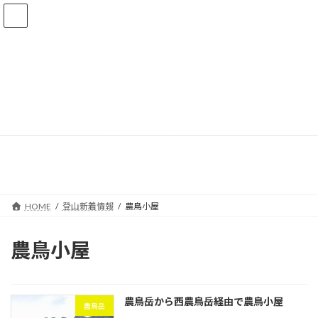
コ
ナ
ン
ビ
テ
ゲ
ン
ー
ツ
シ
へ
ョ
ス
ン
キ
に
登山新着情報
ッ
移
プ
動
HOME
登山新着情報
農鳥小屋
農鳥小屋
農鳥岳から西農鳥岳経由で農鳥小屋
農鳥岳