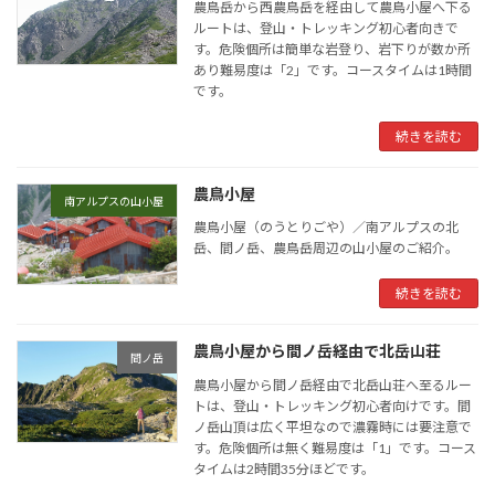
農鳥岳から西農鳥岳を経由して農鳥小屋へ下る
ルートは、登山・トレッキング初心者向きで
す。危険個所は簡単な岩登り、岩下りが数か所
あり難易度は「2」です。コースタイムは1時間
です。
続きを読む
農鳥小屋
南アルプスの山小屋
農鳥小屋（のうとりごや）／南アルプスの北
岳、間ノ岳、農鳥岳周辺の山小屋のご紹介。
続きを読む
農鳥小屋から間ノ岳経由で北岳山荘
間ノ岳
農鳥小屋から間ノ岳経由で北岳山荘へ至るルー
トは、登山・トレッキング初心者向けです。間
ノ岳山頂は広く平坦なので濃霧時には要注意で
す。危険個所は無く難易度は「1」です。コース
タイムは2時間35分ほどです。