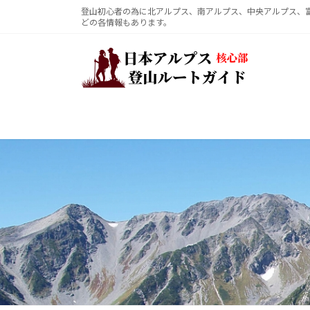
コ
ナ
登山初心者の為に北アルプス、南アルプス、中央アルプス、
どの各情報もあります。
ン
ビ
テ
ゲ
ン
ー
ツ
シ
へ
ョ
ス
ン
キ
に
ッ
移
プ
動