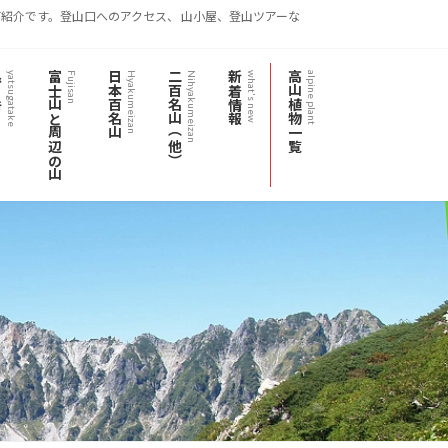
紹介です。登山口へのアクセス、 山小屋、登山ツアーな
岳
富士山と周辺の山
日本百名山
二百名山（他）
新着情報
高山植物一覧
yatsugatake
Fujisan
Hyakumeizan
Nihyakumeizan
what's new
alpine plant