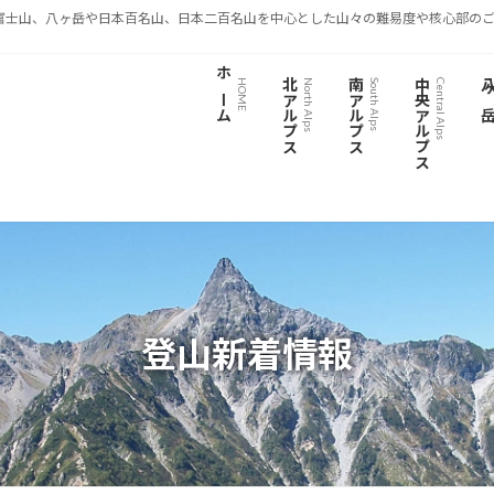
富士山、八ヶ岳や日本百名山、日本二百名山を中心とした山々の難易度や核心部のご
ホーム
北アルプス
南アルプス
中央アルプス
八ヶ
HOME
North Alps
South Alps
Central Alps
登山新着情報