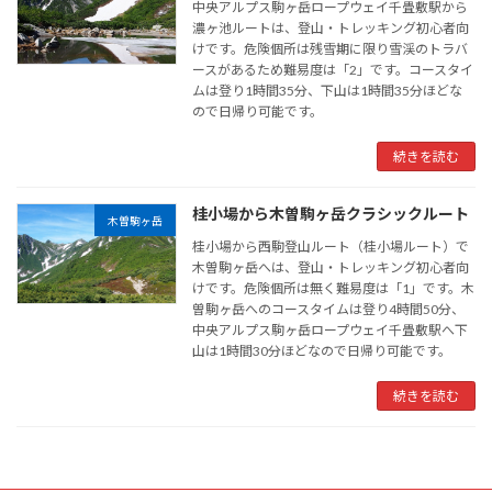
中央アルプス駒ヶ岳ロープウェイ千畳敷駅から
濃ヶ池ルートは、登山・トレッキング初心者向
けです。危険個所は残雪期に限り雪渓のトラバ
ースがあるため難易度は「2」です。コースタイ
ムは登り1時間35分、下山は1時間35分ほどな
ので日帰り可能です。
続きを読む
桂小場から木曽駒ヶ岳クラシックルート
木曽駒ヶ岳
桂小場から西駒登山ルート（桂小場ルート）で
木曽駒ヶ岳へは、登山・トレッキング初心者向
けです。危険個所は無く難易度は「1」です。木
曽駒ヶ岳へのコースタイムは登り4時間50分、
中央アルプス駒ヶ岳ロープウェイ千畳敷駅へ下
山は1時間30分ほどなので日帰り可能です。
続きを読む