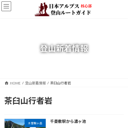
コ
ナ
ン
ビ
テ
ゲ
ン
ー
ツ
シ
へ
ョ
ス
ン
キ
に
登山新着情報
ッ
移
プ
動
HOME
登山新着情報
茶臼山行者岩
茶臼山行者岩
千畳敷駅から濃ヶ池
木曽駒ヶ岳