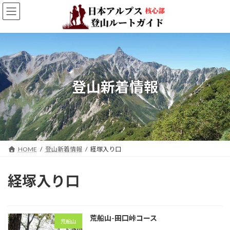
コ
ナ
ン
ビ
テ
ゲ
ン
ー
ツ
シ
へ
ョ
ス
ン
キ
に
登山新着情報
ッ
移
プ
動
HOME
登山新着情報
経塚入り口
経塚入り口
荒船山-田口峠コース
荒船山