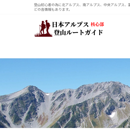
コ
ナ
登山初心者の為に北アルプス、南アルプス、中央アルプス、
どの各情報もあります。
ン
ビ
テ
ゲ
ン
ー
ツ
シ
へ
ョ
ス
ン
キ
に
ッ
移
プ
動