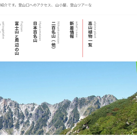
紹介です。登山口へのアクセス、 山小屋、登山ツアーな
岳
富士山と周辺の山
日本百名山
二百名山（他）
新着情報
高山植物一覧
yatsugatake
Fujisan
Hyakumeizan
Nihyakumeizan
what's new
alpine plant