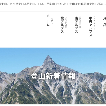
富士山、八ヶ岳や日本百名山、日本二百名山を中心とした山々の難易度や核心部のご
ホーム
北アルプス
南アルプス
中央アルプス
八ヶ
HOME
North Alps
South Alps
Central Alps
登山新着情報