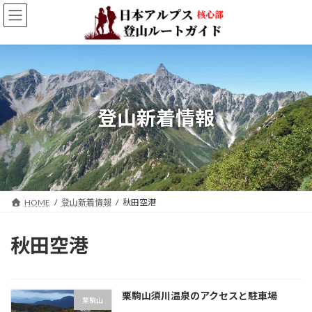
コ
ナ
ン
ビ
テ
ゲ
ン
ー
ツ
シ
へ
ョ
ス
ン
キ
に
登山新着情報
ッ
移
プ
動
HOME
登山新着情報
秋田空港
秋田空港
栗駒山須川温泉のアクセスと駐車場
栗駒山