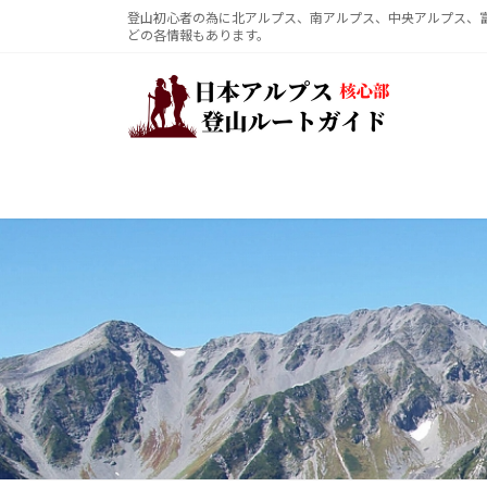
コ
ナ
登山初心者の為に北アルプス、南アルプス、中央アルプス、
どの各情報もあります。
ン
ビ
テ
ゲ
ン
ー
ツ
シ
へ
ョ
ス
ン
キ
に
ッ
移
プ
動