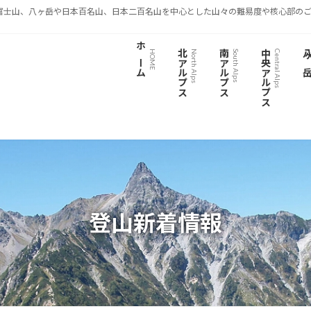
富士山、八ヶ岳や日本百名山、日本二百名山を中心とした山々の難易度や核心部のご
ホーム
北アルプス
南アルプス
中央アルプス
八ヶ
HOME
North Alps
South Alps
Central Alps
登山新着情報