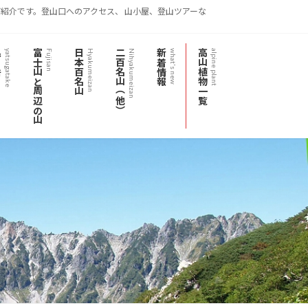
紹介です。登山口へのアクセス、 山小屋、登山ツアーな
岳
富士山と周辺の山
日本百名山
二百名山（他）
新着情報
高山植物一覧
yatsugatake
Fujisan
Hyakumeizan
Nihyakumeizan
what's new
alpine plant