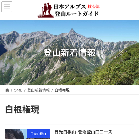
コ
ナ
ン
ビ
テ
ゲ
ン
ー
ツ
シ
へ
ョ
ス
ン
キ
に
登山新着情報
ッ
移
プ
動
HOME
登山新着情報
白根権現
白根権現
日光白根山-菅沼登山口コース
日光白根山