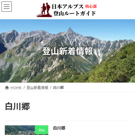
コ
ナ
ン
ビ
テ
ゲ
ン
ー
ツ
シ
へ
ョ
ス
ン
キ
に
登山新着情報
ッ
移
プ
動
HOME
登山新着情報
白川郷
白川郷
白川郷
白山