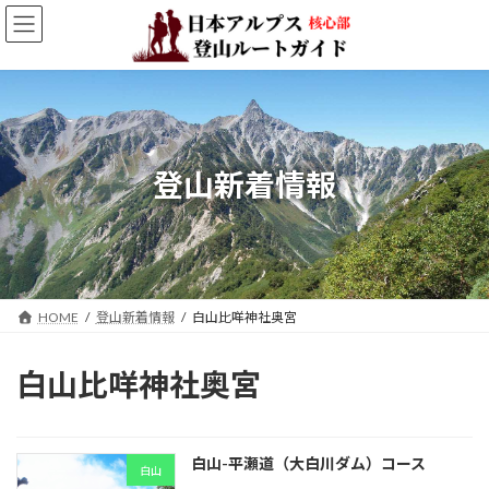
コ
ナ
ン
ビ
テ
ゲ
ン
ー
ツ
シ
へ
ョ
ス
ン
キ
に
登山新着情報
ッ
移
プ
動
HOME
登山新着情報
白山比咩神社奥宮
白山比咩神社奥宮
白山-平瀬道（大白川ダム）コース
白山