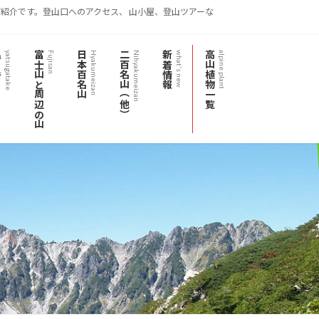
紹介です。登山口へのアクセス、 山小屋、登山ツアーな
岳
富士山と周辺の山
日本百名山
二百名山（他）
新着情報
高山植物一覧
yatsugatake
Fujisan
Hyakumeizan
Nihyakumeizan
what's new
alpine plant