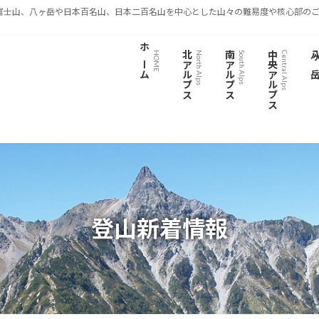
富士山、八ヶ岳や日本百名山、日本二百名山を中心とした山々の難易度や核心部のご
ホーム
北アルプス
南アルプス
中央アルプス
八ヶ
HOME
North Alps
South Alps
Central Alps
登山新着情報