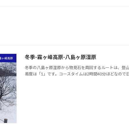
冬季-霧ヶ峰高原-八島ヶ原湿原
霧ヶ峰高原
冬季の八島ヶ原湿原から物見石を周回するルートは、登
易度は「1」です。コースタイムは2時間40分ほどなので