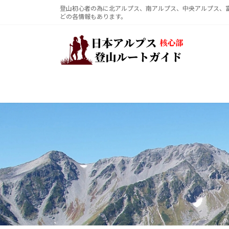
コ
ナ
登山初心者の為に北アルプス、南アルプス、中央アルプス、
どの各情報もあります。
ン
ビ
テ
ゲ
ン
ー
ツ
シ
へ
ョ
ス
ン
キ
に
ッ
移
プ
動