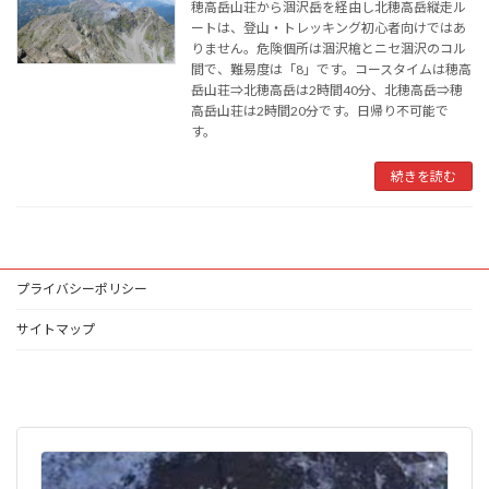
穂高岳山荘から涸沢岳を経由し北穂高岳縦走ル
ートは、登山・トレッキング初心者向けではあ
りません。危険個所は涸沢槍とニセ涸沢のコル
間で、難易度は「8」です。コースタイムは穂高
岳山荘⇒北穂高岳は2時間40分、北穂高岳⇒穂
高岳山荘は2時間20分です。日帰り不可能で
す。
続きを読む
プライバシーポリシー
サイトマップ