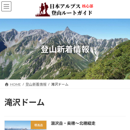
コ
ナ
ン
ビ
テ
ゲ
ン
ー
ツ
シ
へ
ョ
ス
ン
キ
に
登山新着情報
ッ
移
プ
動
HOME
登山新着情報
滝沢ドーム
滝沢ドーム
涸沢岳・奥穂～北穂縦走
穂高岳