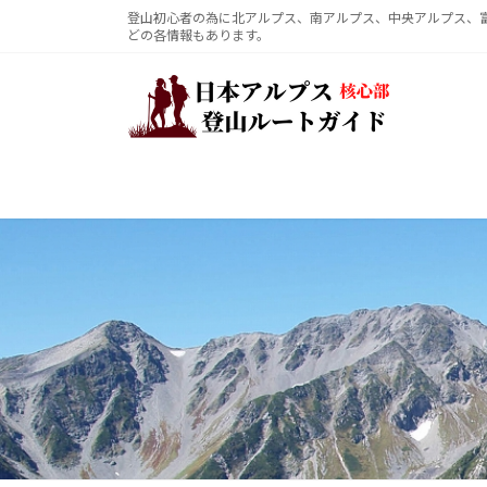
コ
ナ
登山初心者の為に北アルプス、南アルプス、中央アルプス、
どの各情報もあります。
ン
ビ
テ
ゲ
ン
ー
ツ
シ
へ
ョ
ス
ン
キ
に
ッ
移
プ
動