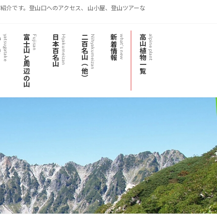
紹介です。登山口へのアクセス、 山小屋、登山ツアーな
岳
富士山と周辺の山
日本百名山
二百名山（他）
新着情報
高山植物一覧
yatsugatake
Fujisan
Hyakumeizan
Nihyakumeizan
what's new
alpine plant