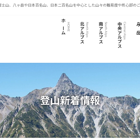
富士山、八ヶ岳や日本百名山、日本二百名山を中心とした山々の難易度や核心部のご
ホーム
北アルプス
南アルプス
中央アルプス
八ヶ
HOME
North Alps
South Alps
Central Alps
登山新着情報