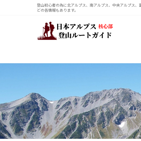
コ
ナ
登山初心者の為に北アルプス、南アルプス、中央アルプス、
どの各情報もあります。
ン
ビ
テ
ゲ
ン
ー
ツ
シ
へ
ョ
ス
ン
キ
に
ッ
移
プ
動