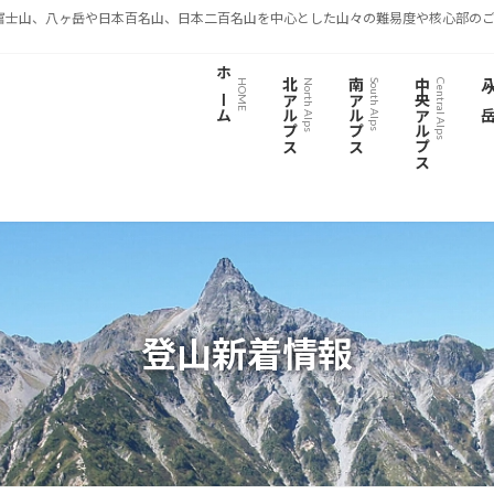
富士山、八ヶ岳や日本百名山、日本二百名山を中心とした山々の難易度や核心部のご
ホーム
北アルプス
南アルプス
中央アルプス
八ヶ
HOME
North Alps
South Alps
Central Alps
登山新着情報