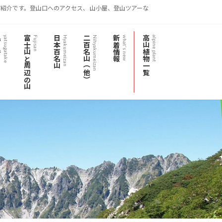
紹介です。登山口へのアクセス、 山小屋、登山ツアーな
岳
富士山と周辺の山
日本百名山
二百名山（他）
新着情報
高山植物一覧
yatsugatake
Fujisan
Hyakumeizan
Nihyakumeizan
what's new
alpine plant