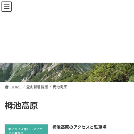
コ
ナ
ン
ビ
テ
ゲ
ン
ー
ツ
シ
へ
ョ
ス
ン
キ
に
登山新着情報
ッ
移
プ
動
HOME
登山新着情報
栂池高原
栂池高原
栂池高原のアクセスと駐車場
北アルプス登山口-アクセ
スと駐車場