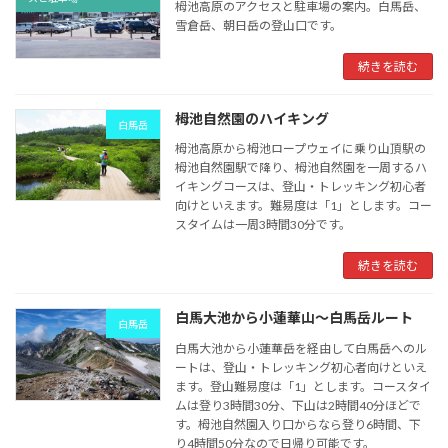
栂池高原のアクセスと駐車場の案内。白馬岳、
雪倉岳、朝日岳の登山口です。
続きを読む
栂池自然園のハイキング
白馬岳
栂池高原から栂池ロープウェイに乗り山頂駅の
栂池自然園駅で降り、栂池自然園を一周するハ
イキングコースは、登山・トレッキング初心者
向けといえます。難易度は「1」とします。コー
スタイムは一周3時間30分です。
続きを読む
白馬大池から小蓮華山～白馬岳ルート
白馬岳
白馬大池から小蓮華岳を経由して白馬岳へのル
ートは、登山・トレッキング初心者向けといえ
ます。登山難易度は「1」とします。コースタイ
ムは登り3時間30分、下山は2時間40分ほどで
す。栂池自然園入り口からなら登り6時間、下
り4時間50分なので日帰り可能です。