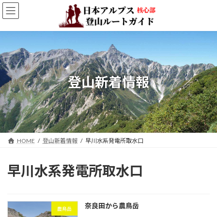
コ
ナ
ン
ビ
テ
ゲ
ン
ー
ツ
シ
へ
ョ
ス
ン
キ
に
登山新着情報
ッ
移
プ
動
HOME
登山新着情報
早川水系発電所取水口
早川水系発電所取水口
奈良田から農鳥岳
農鳥岳