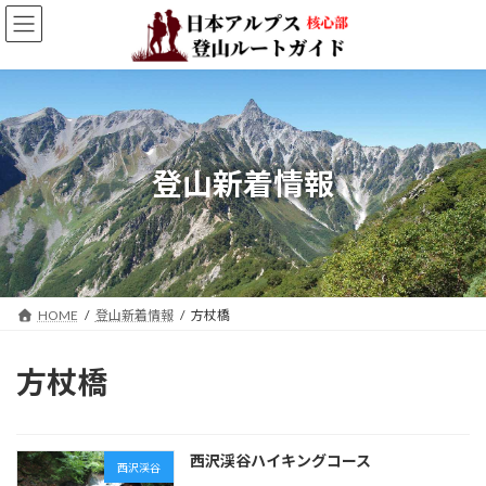
コ
ナ
ン
ビ
テ
ゲ
ン
ー
ツ
シ
へ
ョ
ス
ン
キ
に
登山新着情報
ッ
移
プ
動
HOME
登山新着情報
方杖橋
方杖橋
西沢渓谷ハイキングコース
西沢渓谷