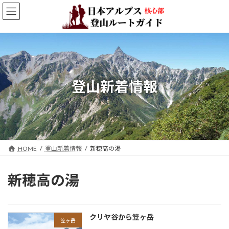
コ
ナ
ン
ビ
テ
ゲ
ン
ー
ツ
シ
へ
ョ
ス
ン
キ
に
登山新着情報
ッ
移
プ
動
HOME
登山新着情報
新穂高の湯
新穂高の湯
クリヤ谷から笠ヶ岳
笠ヶ岳