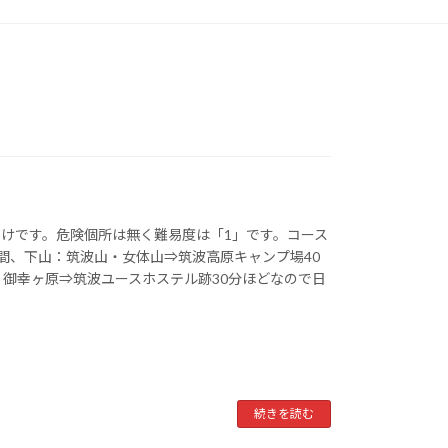
けです。危険個所は無く難易度は「1」です。コース
間、下山：筑波山・女体山⇒筑波高原キャンプ場40
：御幸ヶ原⇒筑波ユースホステル跡30分ほどなので日
続きを読む