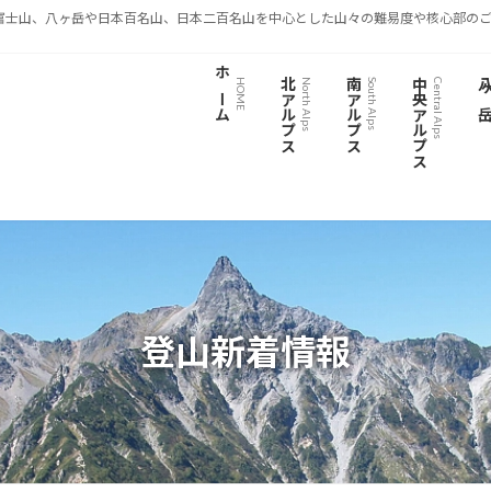
富士山、八ヶ岳や日本百名山、日本二百名山を中心とした山々の難易度や核心部のご
ホーム
北アルプス
南アルプス
中央アルプス
八ヶ
HOME
North Alps
South Alps
Central Alps
登山新着情報