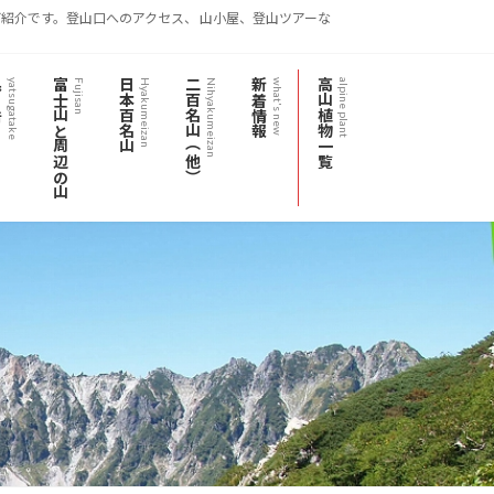
紹介です。登山口へのアクセス、 山小屋、登山ツアーな
岳
富士山と周辺の山
日本百名山
二百名山（他）
新着情報
高山植物一覧
yatsugatake
Fujisan
Hyakumeizan
Nihyakumeizan
what's new
alpine plant