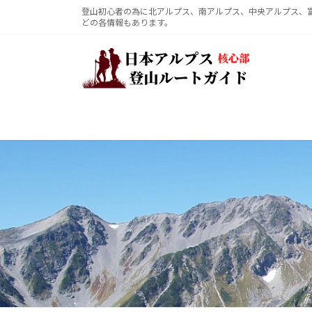
コ
ナ
登山初心者の為に北アルプス、南アルプス、中央アルプス、
どの各情報もあります。
ン
ビ
テ
ゲ
ン
ー
ツ
シ
へ
ョ
ス
ン
キ
に
ッ
移
プ
動