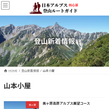
コ
ナ
ン
ビ
テ
ゲ
ン
ー
ツ
シ
へ
ョ
ス
ン
キ
に
登山新着情報
ッ
移
プ
動
HOME
登山新着情報
山本小屋
山本小屋
美ヶ原高原アルプス展望コース
美ヶ原