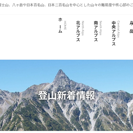
富士山、八ヶ岳や日本百名山、日本二百名山を中心とした山々の難易度や核心部のご
ホーム
北アルプス
南アルプス
中央アルプス
八ヶ
HOME
North Alps
South Alps
Central Alps
登山新着情報