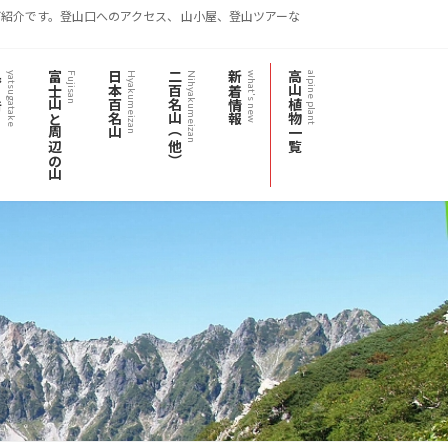
紹介です。登山口へのアクセス、 山小屋、登山ツアーな
岳
富士山と周辺の山
日本百名山
二百名山（他）
新着情報
高山植物一覧
yatsugatake
Fujisan
Hyakumeizan
Nihyakumeizan
what's new
alpine plant