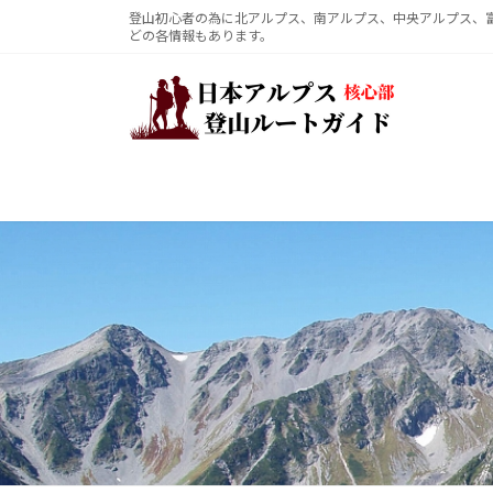
コ
ナ
登山初心者の為に北アルプス、南アルプス、中央アルプス、
どの各情報もあります。
ン
ビ
テ
ゲ
ン
ー
ツ
シ
へ
ョ
ス
ン
キ
に
ッ
移
プ
動