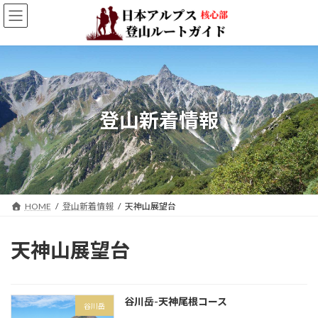
コ
ナ
ン
ビ
テ
ゲ
ン
ー
ツ
シ
へ
ョ
ス
ン
キ
に
登山新着情報
ッ
移
プ
動
HOME
登山新着情報
天神山展望台
天神山展望台
谷川岳-天神尾根コース
谷川岳