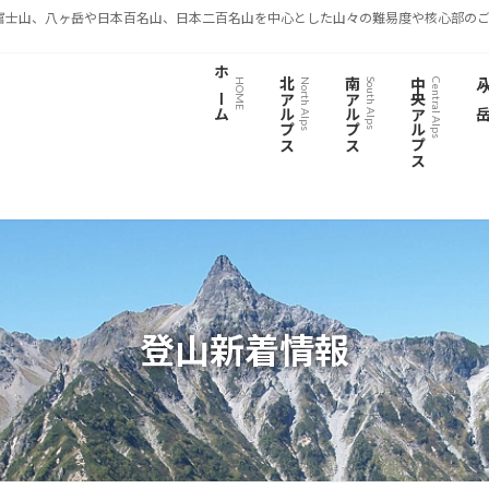
富士山、八ヶ岳や日本百名山、日本二百名山を中心とした山々の難易度や核心部のご
ホーム
北アルプス
南アルプス
中央アルプス
八ヶ
HOME
North Alps
South Alps
Central Alps
登山新着情報