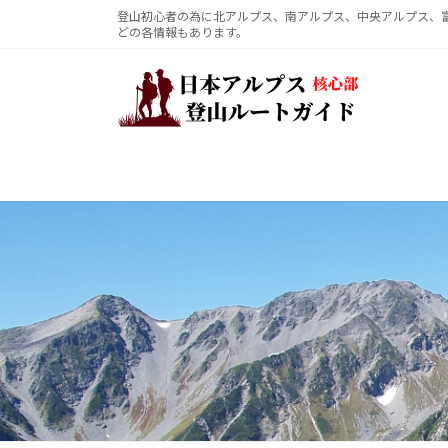
コ
ナ
登山初心者の為に北アルプス、南アルプス、中央アルプス、
どの各情報もあります。
ン
ビ
テ
ゲ
ン
ー
ツ
シ
へ
ョ
ス
ン
キ
に
ッ
移
プ
動