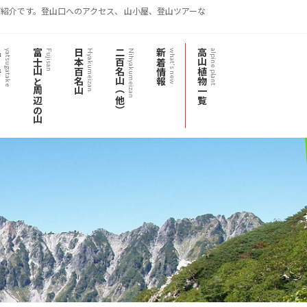
紹介です。登山口へのアクセス、 山小屋、登山ツアーな
岳
富士山と周辺の山
日本百名山
二百名山（他）
新着情報
高山植物一覧
yatsugatake
Fujisan
Hyakumeizan
Nihyakumeizan
what's new
alpine plant