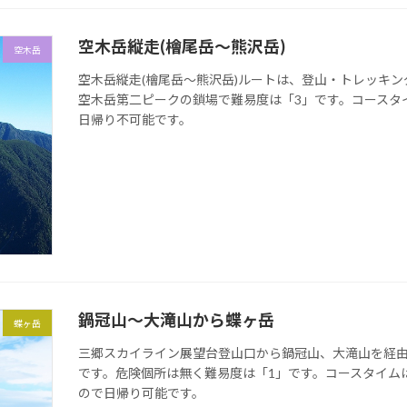
空木岳縦走(檜尾岳～熊沢岳)
空木岳
空木岳縦走(檜尾岳～熊沢岳)ルートは、登山・トレッキ
空木岳第二ピークの鎖場で難易度は「3」です。コースタイ
日帰り不可能です。
鍋冠山～大滝山から蝶ヶ岳
蝶ヶ岳
三郷スカイライン展望台登山口から鍋冠山、大滝山を経
です。危険個所は無く難易度は「1」です。コースタイムは
ので日帰り可能です。