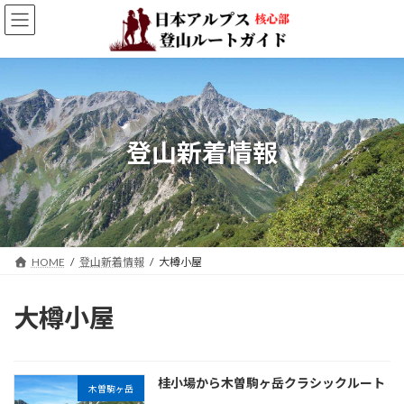
コ
ナ
ン
ビ
テ
ゲ
ン
ー
ツ
シ
へ
ョ
ス
ン
キ
に
登山新着情報
ッ
移
プ
動
HOME
登山新着情報
大樽小屋
大樽小屋
桂小場から木曽駒ヶ岳クラシックルート
木曽駒ヶ岳