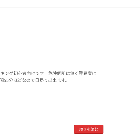
ッキング初心者向けです。危険個所は無く難易度は
時間55分ほどなので日帰り出来ます。
続きを読む