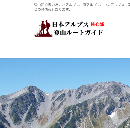
コ
ナ
登山初心者の為に北アルプス、南アルプス、中央アルプス、
どの各情報もあります。
ン
ビ
テ
ゲ
ン
ー
ツ
シ
へ
ョ
ス
ン
キ
に
ッ
移
プ
動