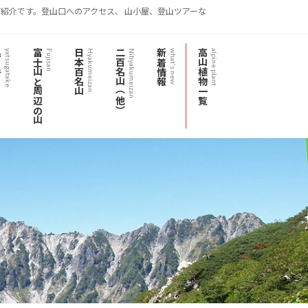
紹介です。登山口へのアクセス、 山小屋、登山ツアーな
岳
富士山と周辺の山
日本百名山
二百名山（他）
新着情報
高山植物一覧
yatsugatake
Fujisan
Hyakumeizan
Nihyakumeizan
what's new
alpine plant