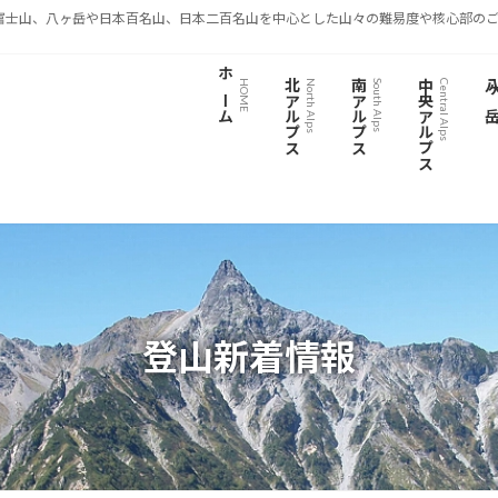
富士山、八ヶ岳や日本百名山、日本二百名山を中心とした山々の難易度や核心部のご
ホーム
北アルプス
南アルプス
中央アルプス
八ヶ
HOME
North Alps
South Alps
Central Alps
登山新着情報