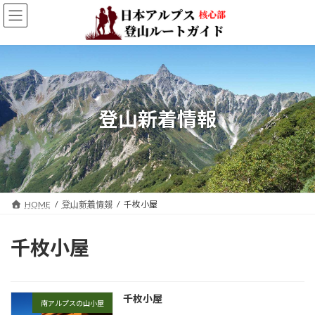
コ
ナ
ン
ビ
テ
ゲ
ン
ー
ツ
シ
へ
ョ
ス
ン
キ
に
登山新着情報
ッ
移
プ
動
HOME
登山新着情報
千枚小屋
千枚小屋
千枚小屋
南アルプスの山小屋