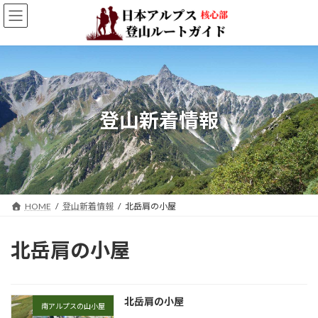
コ
ナ
ン
ビ
テ
ゲ
ン
ー
ツ
シ
へ
ョ
ス
ン
キ
に
登山新着情報
ッ
移
プ
動
HOME
登山新着情報
北岳肩の小屋
北岳肩の小屋
北岳肩の小屋
南アルプスの山小屋