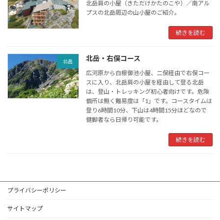
北岳肩の小屋（きただけかたのこや）／南アル
プスの北岳周辺の山小屋のご紹介。
続きを読む
北岳・右俣コース
北岳
広河原から白根御池小屋、二俣経由で右俣コー
スに入り、北岳肩の小屋を経由して登る北岳
は、登山・トレッキング初心者向けです。危険
個所は無く難易度は「1」です。コースタイムは
登り6時間10分、下山は4時間15分ほどなので
健脚者なら日帰り可能です。
続きを読む
プライバシーポリシー
サイトマップ