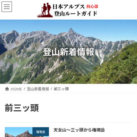
コ
ナ
ン
ビ
テ
ゲ
ン
ー
ツ
シ
へ
ョ
ス
ン
キ
に
登山新着情報
ッ
移
プ
動
HOME
登山新着情報
前三ッ頭
前三ッ頭
天女山～三ッ頭から権現岳
権現岳