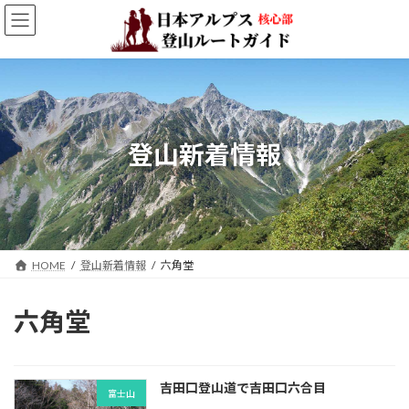
コ
ナ
ン
ビ
テ
ゲ
ン
ー
ツ
シ
へ
ョ
ス
ン
キ
に
登山新着情報
ッ
移
プ
動
HOME
登山新着情報
六角堂
六角堂
吉田口登山道で吉田口六合目
富士山