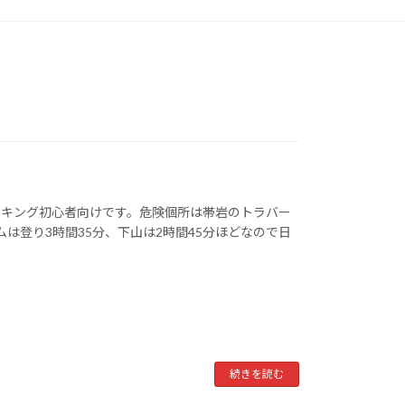
ッキング初心者向けです。危険個所は帯岩のトラバー
は登り3時間35分、下山は2時間45分ほどなので日
続きを読む