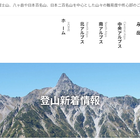
富士山、八ヶ岳や日本百名山、日本二百名山を中心とした山々の難易度や核心部のご
ホーム
北アルプス
南アルプス
中央アルプス
八ヶ
HOME
North Alps
South Alps
Central Alps
登山新着情報