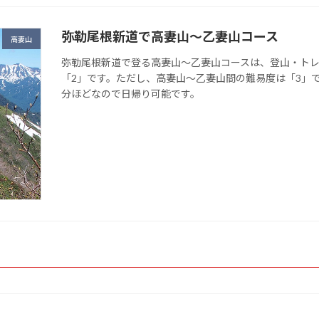
弥勒尾根新道で高妻山～乙妻山コース
高妻山
弥勒尾根新道で登る高妻山～乙妻山コースは、登山・ト
「2」です。ただし、高妻山～乙妻山間の難易度は「3」で
分ほどなので日帰り可能です。