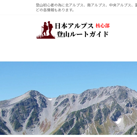
コ
ナ
登山初心者の為に北アルプス、南アルプス、中央アルプス、
どの各情報もあります。
ン
ビ
テ
ゲ
ン
ー
ツ
シ
へ
ョ
ス
ン
キ
に
ッ
移
プ
動