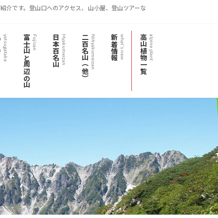
紹介です。登山口へのアクセス、 山小屋、登山ツアーな
岳
富士山と周辺の山
日本百名山
二百名山（他）
新着情報
高山植物一覧
yatsugatake
Fujisan
Hyakumeizan
Nihyakumeizan
what's new
alpine plant