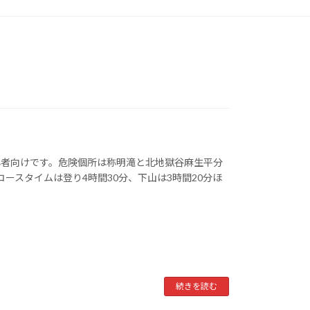
心者向けです。危険個所は称明滝と北地獄谷麻生平分
ースタイムは登り4時間30分、下山は3時間20分ほ
続きを読む