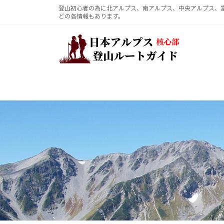
コ
ナ
登山初心者の為に北アルプス、南アルプス、中央アルプス、
どの各情報もあります。
ン
ビ
テ
ゲ
ン
ー
ツ
シ
へ
ョ
ス
ン
キ
に
ッ
移
プ
動