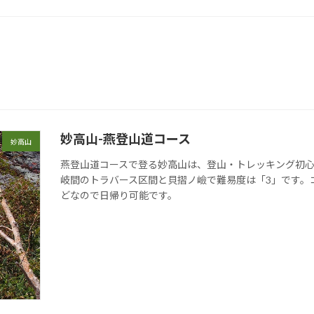
妙高山-燕登山道コース
妙高山
燕登山道コースで登る妙高山は、登山・トレッキング初
岐間のトラバース区間と貝摺ノ嶮で難易度は「3」です。コ
どなので日帰り可能です。