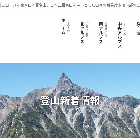
富士山、八ヶ岳や日本百名山、日本二百名山を中心とした山々の難易度や核心部のご
ホーム
北アルプス
南アルプス
中央アルプス
八ヶ
HOME
North Alps
South Alps
Central Alps
登山新着情報