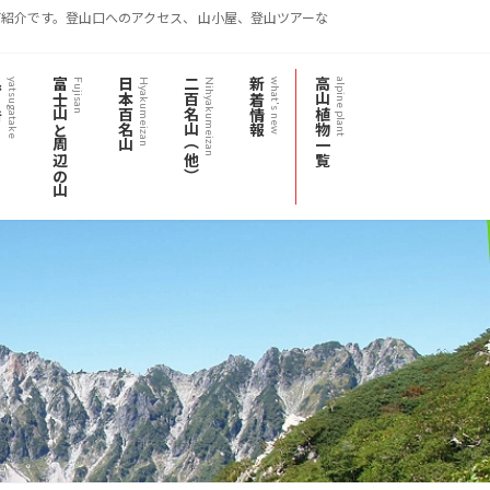
紹介です。登山口へのアクセス、 山小屋、登山ツアーな
岳
富士山と周辺の山
日本百名山
二百名山（他）
新着情報
高山植物一覧
yatsugatake
Fujisan
Hyakumeizan
Nihyakumeizan
what's new
alpine plant