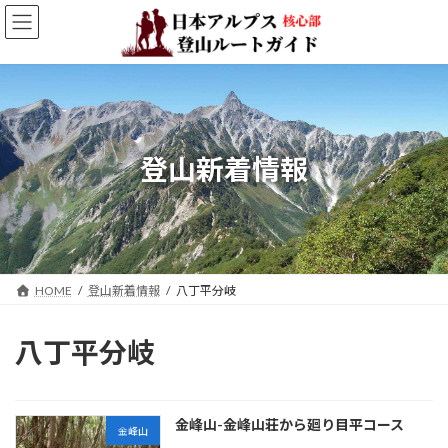
コ
ナ
ン
ビ
テ
ゲ
ン
ー
ツ
シ
へ
ョ
ス
ン
キ
に
登山新着情報
ッ
移
プ
動
HOME
登山新着情報
八丁平分岐
八丁平分岐
金峰山-金峰山荘から廻り目平コース
金峰山