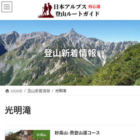
コ
ナ
ン
ビ
テ
ゲ
ン
ー
ツ
シ
へ
ョ
ス
ン
キ
に
登山新着情報
ッ
移
プ
動
HOME
登山新着情報
光明滝
光明滝
妙高山-燕登山道コース
妙高山