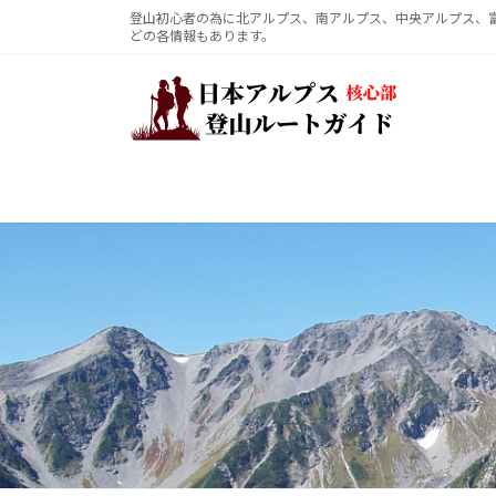
コ
ナ
登山初心者の為に北アルプス、南アルプス、中央アルプス、
どの各情報もあります。
ン
ビ
テ
ゲ
ン
ー
ツ
シ
へ
ョ
ス
ン
キ
に
ッ
移
プ
動