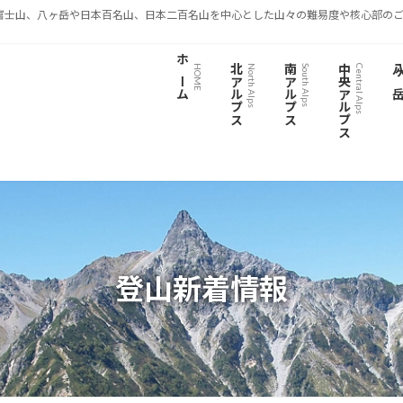
富士山、八ヶ岳や日本百名山、日本二百名山を中心とした山々の難易度や核心部のご
ホーム
北アルプス
南アルプス
中央アルプス
八ヶ
HOME
North Alps
South Alps
Central Alps
登山新着情報