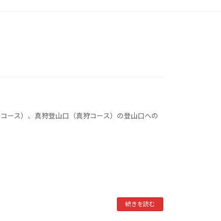
安コース）、真狩登山口（真狩コース）の登山口への
続きを読む