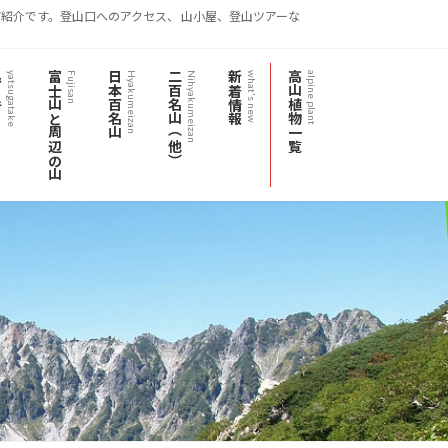
紹介です。登山口へのアクセス、 山小屋、登山ツアーな
岳
富士山と周辺の山
日本百名山
二百名山（他）
新着情報
高山植物一覧
yatsugatake
Fujisan
Hyakumeizan
Nihyakumeizan
what's new
alpine plant