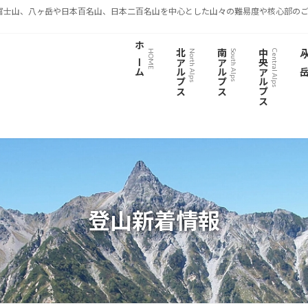
富士山、八ヶ岳や日本百名山、日本二百名山を中心とした山々の難易度や核心部のご
ホーム
北アルプス
南アルプス
中央アルプス
八ヶ
HOME
North Alps
South Alps
Central Alps
登山新着情報