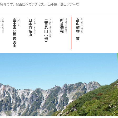
紹介です。登山口へのアクセス、 山小屋、登山ツアーな
岳
富士山と周辺の山
日本百名山
二百名山（他）
新着情報
高山植物一覧
yatsugatake
Fujisan
Hyakumeizan
Nihyakumeizan
what's new
alpine plant