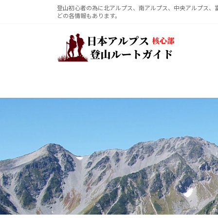
コ
ナ
登山初心者の為に北アルプス、南アルプス、中央アルプス、
どの各情報もあります。
ン
ビ
テ
ゲ
ン
ー
ツ
シ
へ
ョ
ス
ン
キ
に
ッ
移
プ
動