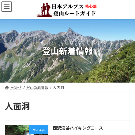
コ
ナ
ン
ビ
テ
ゲ
ン
ー
ツ
シ
へ
ョ
ス
ン
キ
に
登山新着情報
ッ
移
プ
動
HOME
登山新着情報
人面洞
人面洞
西沢渓谷ハイキングコース
西沢渓谷