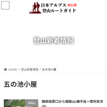
コ
ナ
ン
ビ
テ
ゲ
ン
ー
ツ
シ
へ
ョ
ス
ン
キ
に
登山新着情報
ッ
移
プ
動
HOME
登山新着情報
五の池小屋
五の池小屋
開田高原口から御嶽山(継子岳～摩利支天
御嶽山
山)