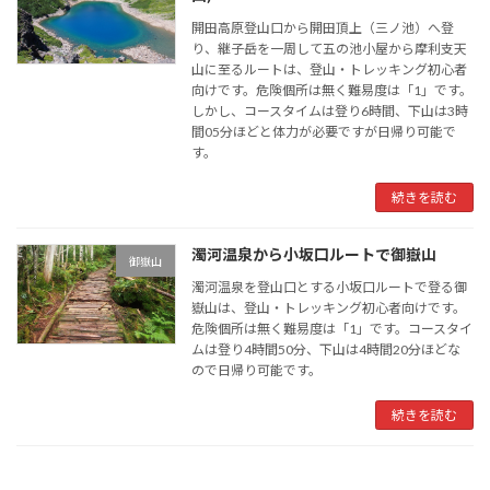
開田高原登山口から開田頂上（三ノ池）へ登
り、継子岳を一周して五の池小屋から摩利支天
山に至るルートは、登山・トレッキング初心者
向けです。危険個所は無く難易度は「1」です。
しかし、コースタイムは登り6時間、下山は3時
間05分ほどと体力が必要ですが日帰り可能で
す。
続きを読む
濁河温泉から小坂口ルートで御嶽山
御嶽山
濁河温泉を登山口とする小坂口ルートで登る御
嶽山は、登山・トレッキング初心者向けです。
危険個所は無く難易度は「1」です。コースタイ
ムは登り4時間50分、下山は4時間20分ほどな
ので日帰り可能です。
続きを読む