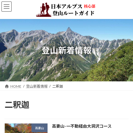
コ
ナ
ン
ビ
テ
ゲ
ン
ー
ツ
シ
へ
ョ
ス
ン
キ
に
登山新着情報
ッ
移
プ
動
HOME
登山新着情報
二釈迦
二釈迦
高妻山-一不動経由大洞沢コース
高妻山